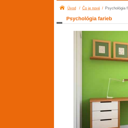
Úvod
/
Čo je nové
/
Psychológia f
Psychológia farieb