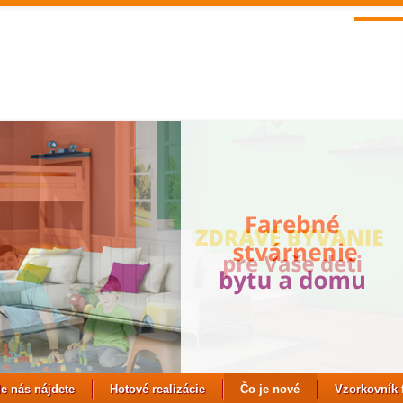
e nás nájdete
Hotové realizácie
Čo je nové
Vzorkovník 