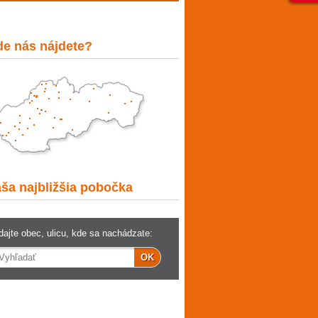
e nás nájdete?
Kde
nás
ša najbližšia pobočka
najdete?
dajte obec, ulicu, kde sa nachádzate: