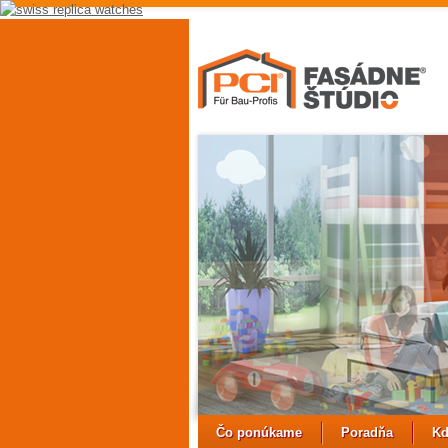
replica
hubolt
watch
replica
watches
uk
best
fake
rolex
watches
Čo ponúkame
Poradňa
Kd