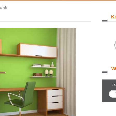
arieb
Kd
Va
Za