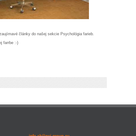
aujímavé články do našej sekcie Psychológia farieb.
 farrbe :-)
info-sk@pci-group.eu