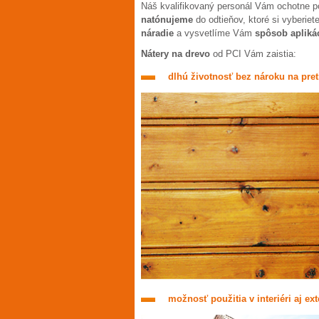
Náš kvalifikovaný personál Vám ochotne
natónujeme
do odtieňov, ktoré si vyberiet
náradie
a vysvetlíme Vám
spôsob aplikác
Nátery na drevo
od PCI Vám zaistia:
dlhú životnosť bez nároku na pret
možnosť použitia v interiéri aj ext