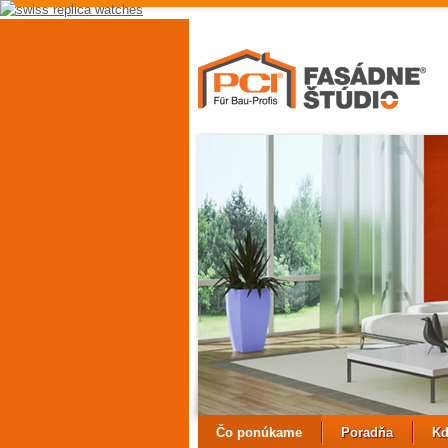
replica
hubolt
watch
replica
watches
uk
best
fake
rolex
watches
Čo ponúkame
Poradňa
Kd