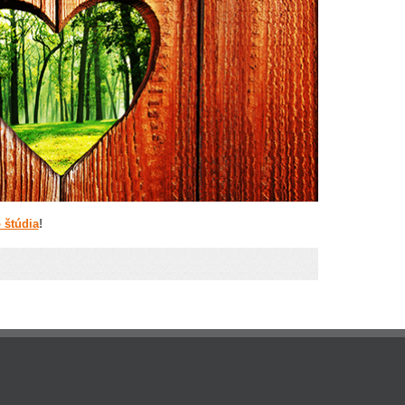
 štúdia
!