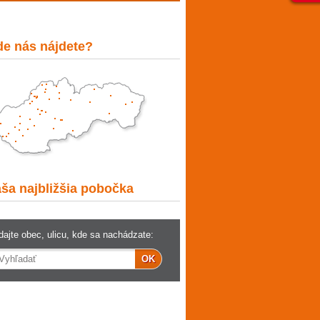
e nás nájdete?
Kde
nás
ša najbližšia pobočka
najdete?
dajte obec, ulicu, kde sa nachádzate: