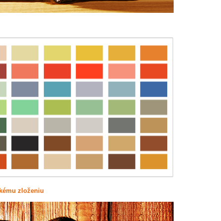
ckému zloženiu