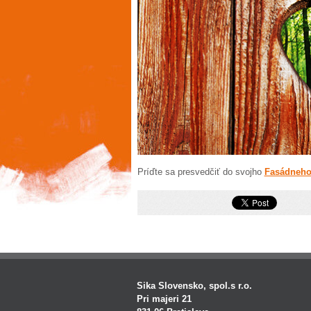
Príďte sa presvedčiť do svojho
Fasádneho
Sika Slovensko, spol.s r.o.
Pri majeri 21