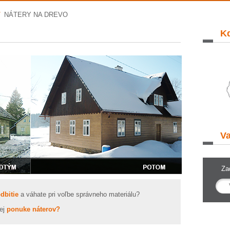
/
NÁTERY NA DREVO
Kd
Va
Za
dbitie
a váhate pri voľbe správneho materiálu?
ej
ponuke náterov?