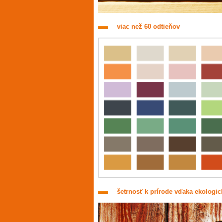
viac než 60 odtieňov
šetrnosť k prírode vďaka ekologi