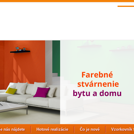
e nás nájdete
Hotové realizácie
Čo je nové
Vzorkovník 