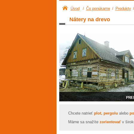
Úvod
/
Čo ponúkame
/
Produkty
Nátery na drevo
Chcete natrieť
plot, pergolu
alebo
po
Márne sa snažíte
zorientovať
v širok