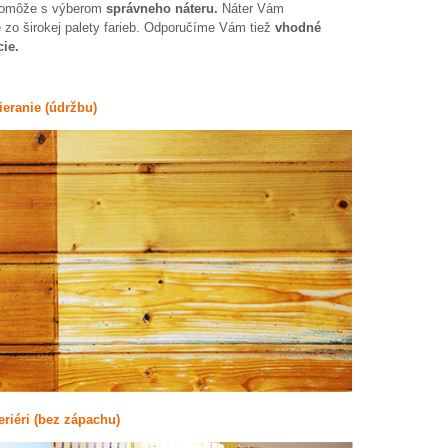
 pomôže s výberom
správneho náteru.
Náter Vám
e zo širokej palety farieb. Odporučíme Vám tiež
vhodné
ie.
ieranie (údržbu)
eriéri (bez zápachu)