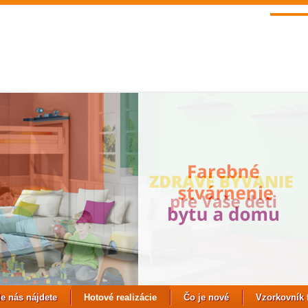
e nás nájdete
Hotové realizácie
Čo je nové
Vzorkovník 