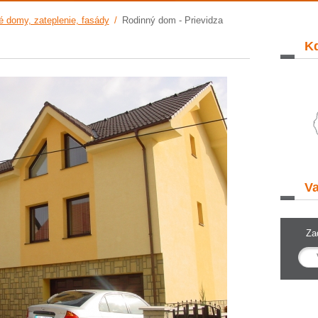
é domy, zateplenie, fasády
/
Rodinný dom - Prievidza
Kd
Va
Za