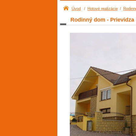
Úvod
/
Hotové realizácie
/
Rodinn
Rodinný dom - Prievidza