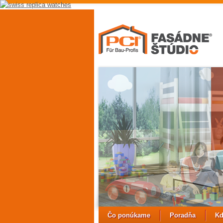
replica
hubolt
watch
replica
watches
uk
best
fake
rolex
watches
Čo ponúkame
Poradňa
Kd