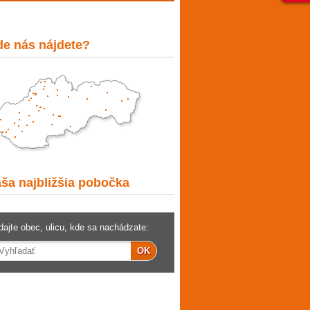
e nás nájdete?
Kde
nás
ša najbližšia pobočka
najdete?
dajte obec, ulicu, kde sa nachádzate: