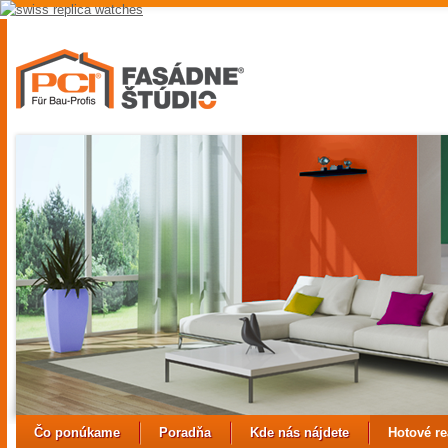
replica
hubolt
watch
replica
watches
uk
best
fake
rolex
watches
Čo ponúkame
Poradňa
Kde nás nájdete
Hotové re