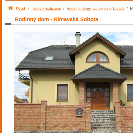
Úvod
/
Hotové realizácie
/
Rodinné domy, zateplenie, fasády
/
R
Rodinný dom - Rimavská Sobota