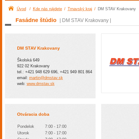
Úvod
/
Kde nás nájdete
/
Trnavský kraj
/
DM STAV Krakovany
Fasádne štúdio
| DM STAV Krakovany |
DM STAV Krakovany
Školská 649
922 02 Krakovany
tel.: +421 948 629 696, +421 949 801 864
email:
martin@dmstav.sk
web:
www.dmstav.sk
Otváracia doba
Pondelok
7:00 - 17:00
Utorok
7:00 - 17:00