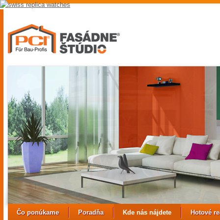
replica
hubolt
watch
replica
watches
uk
best
fake
rolex
watches
Čo ponúkame
Poradňa
Kde nás nájdete
Hotové re