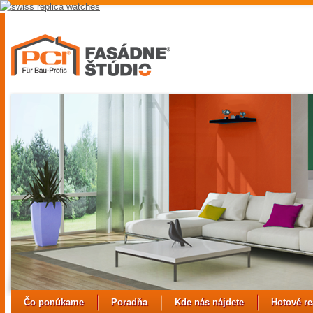
replica
hubolt
watch
replica
watches
uk
best
fake
rolex
watches
Čo ponúkame
Poradňa
Kde nás nájdete
Hotové re