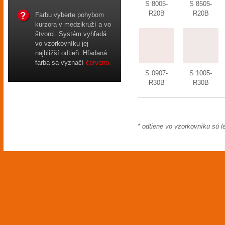
S 8005-
S 8505-
R20B
R20B
Farbu vyberte pohybom
kurzora v medzikruží a vo
štvorci. Systém vyhľadá
vo vzorkovníku jej
najbližší odtieň. Hľadaná
farba sa vyznačí
červeno.
S 0907-
S 1005-
R30B
R30B
* odtiene vo vzorkovníku sú l